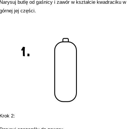
Narysuj butlę od gaśnicy i zawór w kształcie kwadraciku w
górnej jej części.
Krok 2: