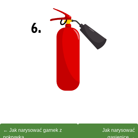
←
Jak narysować garnek z
Jak narysować
pokrywką
gąsienicę
→