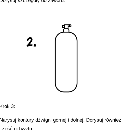
Dorysuj szczegóły do zaworu.
Krok 3:
Narysuj kontury dźwigni górnej i dolnej. Dorysuj również
część uchwytu.