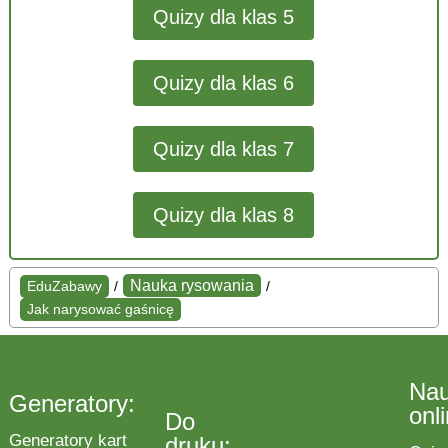
Quizy dla klas 5
Quizy dla klas 6
Quizy dla klas 7
Quizy dla klas 8
Nauka rysowania
EduZabawy
/
/
Jak narysować gaśnicę
Na
Generatory:
onl
Do
Generatory kart
druku: