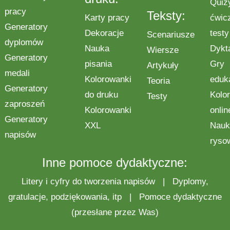
Quiz
pracy
Teksty:
Karty pracy
ćwic
Generatory
Dekoracje
testy
Scenariusze
dyplomów
Nauka
Dykt
Wiersze
Generatory
pisania
Gry
Artykuły
medali
Kolorowanki
eduk
Teoria
Generatory
do druku
Kolo
Testy
zaproszeń
Kolorowanki
onlin
Generatory
XXL
Nauk
napisów
ryso
Inne pomoce dydaktyczne:
Litery i cyfry do tworzenia napisów
|
Dyplomy,
gratulacje, podziękowania, itp
|
Pomoce dydaktyczne
(przesłane przez Was)