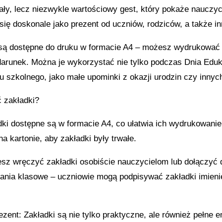
ały, lecz niezwykle wartościowy gest, który pokaże nauczy
się doskonale jako prezent od uczniów, rodziców, a także 
są dostępne do druku w formacie A4 – możesz wydrukować j
arunek. Można je wykorzystać nie tylko podczas Dnia Eduka
u szkolnego, jako małe upominki z okazji urodzin czy inny
 zakładki?
dki dostępne są w formacie A4, co ułatwia ich wydrukowanie
 kartonie, aby zakładki były trwałe.
esz wręczyć zakładki osobiście nauczycielom lub dołączyć 
łania klasowe – uczniowie mogą podpisywać zakładki imieni
zent: Zakładki są nie tylko praktyczne, ale również pełne em