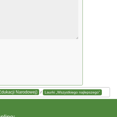
 Edukacji Narodowej)
/
Laurki „Wszystkiego najlepszego”
nline: