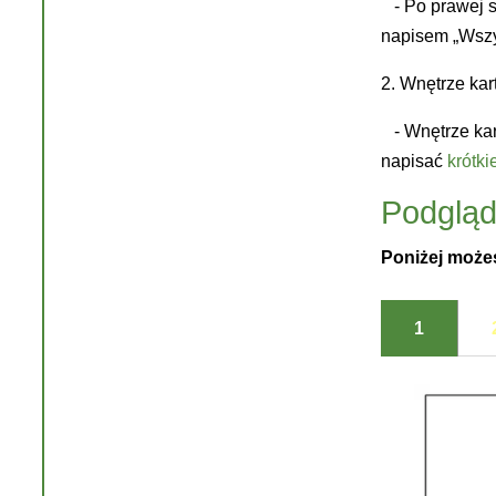
- Po prawej 
napisem „Wszys
2. Wnętrze kart
- Wnętrze ka
napisać
krótki
Podgląd 
Poniżej możes
1