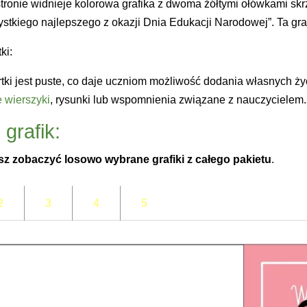
stronie widnieje kolorowa grafika z dwoma żółtymi ołówkami sk
tkiego najlepszego z okazji Dnia Edukacji Narodowej”. Ta graf
ki:
rtki jest puste, co daje uczniom możliwość dodania własnych ż
e wierszyki
, rysunki lub wspomnienia związane z nauczycielem.
grafik:
z zobaczyć losowo wybrane grafiki z całego pakietu
.
2
3
4
5