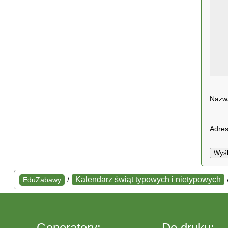
Naz
Adres
Wyśl
Kalendarz świąt typowych i nietypowych
EduZabawy
/
Generatory:
Do druku: