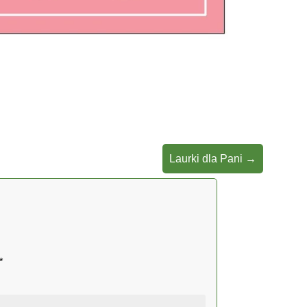
Laurki dla Pani
→
*