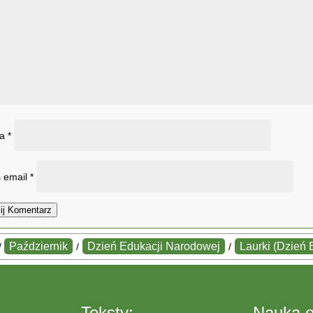
wa
*
 email
*
ij Komentarz
Październik
Dzień Edukacji Narodowej
Laurki (Dzień
/
/
/
Teksty:
Nauka o