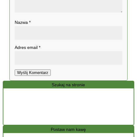
Nazwa
*
Adres email
*
Wyślij Komentarz
Szukaj na stronie
Postaw nam kawę