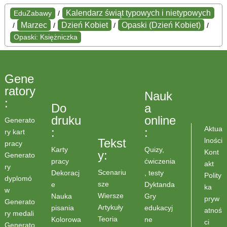
Kalendarz świąt typowych i nietypowych
EduZabawy
/
Marzec
Dzień Kobiet
Opaski (Dzień Kobiet)
/
/
/
/
Opaski: Księżniczka
Gene
ratory
Nauk
:
Do
a
druku
online
Generato
Aktua
:
:
ry kart
lności
Tekst
pracy
Karty
Quizy,
Kont
y:
Generato
pracy
ćwiczenia
akt
ry
Scenariu
Dekoracj
, testy
Polity
dyplomó
sze
e
Dyktanda
ka
w
Wiersze
Nauka
Gry
pryw
Generato
Artykuły
pisania
edukacyj
atnoś
ry medali
Teoria
Kolorowa
ne
ci
Generato