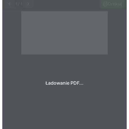
Drukuj
1
/
1
Ładowanie PDF...