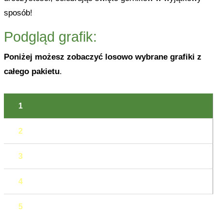
sposób!
Podgląd grafik:
Poniżej możesz zobaczyć losowo wybrane grafiki z
całego pakietu
.
1
2
3
4
5