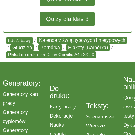
Quizy dla klas 8
Kalendarz świąt typowych i nietypowych
EduZabawy
/
Grudzień
Barbórka
Plakaty (Barbórka)
/
/
/
/
Plakat do druku: na Dzień Górnika A4 i XXL 3
Na
Generatory:
onl
Do
Generatory kart
druku:
Quiz
pracy
Teksty:
Karty pracy
ćwic
Generatory
Dekoracje
testy
Scenariusze
dyplomów
Nauka
Dykt
Wiersze
Generatory
pisania
Gry
Artykuły