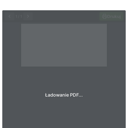
Drukuj
1
/
1
Ładowanie PDF...