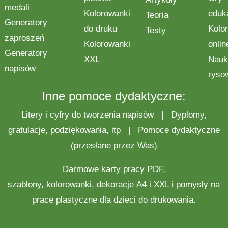
medali
Kolorowanki
eduk
Teoria
Generatory
do druku
Kolo
Testy
zaproszeń
Kolorowanki
onlin
Generatory
XXL
Nauk
napisów
ryso
Inne pomoce dydaktyczne:
Litery i cyfry do tworzenia napisów
|
Dyplomy,
gratulacje, podziękowania, itp
|
Pomoce dydaktyczne
(przesłane przez Was)
Darmowe
karty pracy
PDF,
szablony,
kolorowanki
,
dekoracje
A4 i XXL i pomysły na
prace plastyczne
dla dzieci do drukowania.