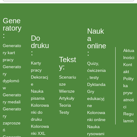
Gene
ratory
Nauk
:
Do
a
druku
online
Generato
Aktua
:
:
ry kart
lności
Tekst
pracy
Karty
Quizy,
Kont
y:
Generato
pracy
ćwiczenia
akt
ry
Scenariu
Dekoracj
, testy
Polity
dyplomó
sze
e
Dyktanda
ka
w
Wiersze
Nauka
Gry
pryw
Generato
Artykuły
pisania
edukacyj
atnoś
ry medali
Teoria
Kolorowa
ne
ci
Generato
Testy
nki do
Kolorowa
Regu
ry
druku
nki online
lamin
zaprosze
Kolorowa
Nauka
ń
nki XXL
rysowani
Generato