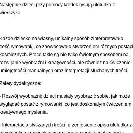
Następnie dzieci przy pomocy kredek rysują ufoludka z
wierszyka.
Każde dziecko na własny, unikalny sposób zinterpretowało
treść rymowanki, co zaowocowało stworzeniem różnych postac
kosmicznych. Prace takie są nie tylko świetnym sposobem na
rozwijanie wyobraźni i kreatywności, ale również na ćwiczenie
umiejętności manualnych oraz interpretacji słuchanych treści.
Zalety dydaktyczne:
- Rozwój wyobraźni: dzieci musiały wyobrazić sobie, jak może
wyglądać postać z rymowanki, co jest doskonałym ćwiczeniem
kreatywnego myślenia.
- Interpretacja słyszanych treści: przeniesienie opisu ufoludka z
rymowanki na rysunek wymaga zrozumienia i analizy treści.