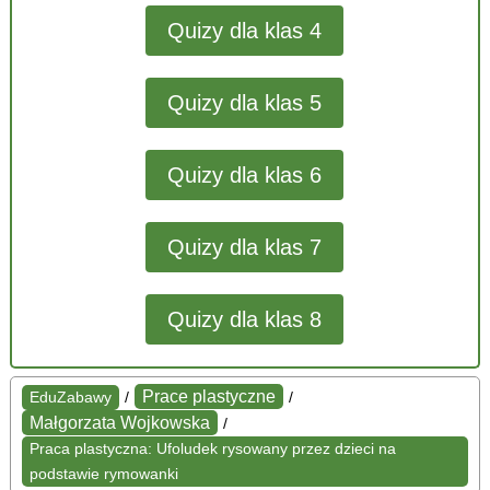
Quizy dla klas 4
Quizy dla klas 5
Quizy dla klas 6
Quizy dla klas 7
Quizy dla klas 8
Prace plastyczne
EduZabawy
/
/
Małgorzata Wojkowska
/
Praca plastyczna: Ufoludek rysowany przez dzieci na
podstawie rymowanki