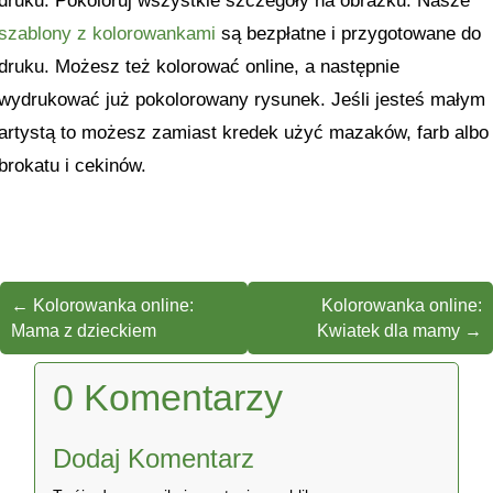
druku. Pokoloruj wszystkie szczegóły na obrazku. Nasze
szablony z kolorowankami
są bezpłatne i przygotowane do
druku. Możesz też kolorować online, a następnie
wydrukować już pokolorowany rysunek. Jeśli jesteś małym
artystą to możesz zamiast kredek użyć mazaków, farb albo
brokatu i cekinów.
←
Kolorowanka online:
Kolorowanka online:
Mama z dzieckiem
Kwiatek dla mamy
→
0 Komentarzy
Dodaj Komentarz