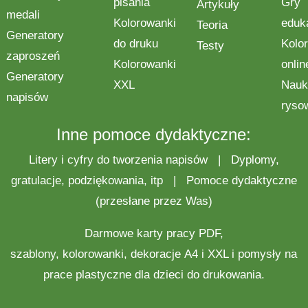
pisania
Gry
Artykuły
medali
Kolorowanki
eduk
Teoria
Generatory
do druku
Kolo
Testy
zaproszeń
Kolorowanki
onlin
Generatory
XXL
Nauk
napisów
ryso
Inne pomoce dydaktyczne:
Litery i cyfry do tworzenia napisów
|
Dyplomy,
gratulacje, podziękowania, itp
|
Pomoce dydaktyczne
(przesłane przez Was)
Darmowe
karty pracy
PDF,
szablony,
kolorowanki
,
dekoracje
A4 i XXL i pomysły na
prace plastyczne
dla dzieci do drukowania.