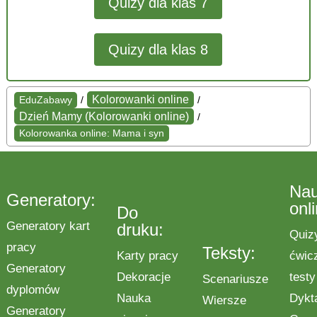
Quizy dla klas 7
Quizy dla klas 8
Kolorowanki online
EduZabawy
/
/
Dzień Mamy (Kolorowanki online)
/
Kolorowanka online: Mama i syn
Na
Generatory:
onl
Do
Generatory kart
druku:
Quiz
pracy
Teksty:
Karty pracy
ćwic
Generatory
Dekoracje
testy
Scenariusze
dyplomów
Nauka
Dykt
Wiersze
Generatory