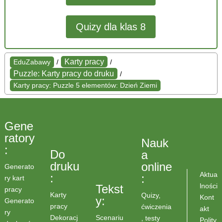
Quizy dla klas 8
Karty pracy
EduZabawy
/
/
Puzzle: Karty pracy do druku
/
Karty pracy: Puzzle 5 elementów: Dzień Ziemi
Gene
ratory
Nauk
:
Do
a
druku
online
Generato
Aktua
:
:
ry kart
lności
Tekst
pracy
Karty
Quizy,
Kont
y:
Generato
pracy
ćwiczenia
akt
ry
Scenariu
Dekoracj
, testy
Polity