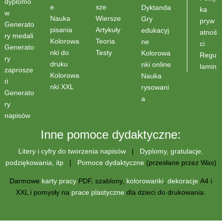
dyplomó
sze
e
Dyktanda
ka
w
Wiersze
Nauka
Gry
pryw
Generato
Artykuły
pisania
edukacyj
atnoś
ry medali
Teoria
Kolorowa
ne
ci
Generato
Testy
nki do
Kolorowa
Regu
ry
druku
nki online
lamin
zaprosze
Kolorowa
Nauka
ń
nki XXL
rysowani
Generato
a
ry
napisów
Inne pomoce dydaktyczne:
Litery i cyfry do tworzenia napisów
|
Dyplomy, gratulacje,
podziękowania, itp
|
Pomoce dydaktyczne
(przesłane przez Was)
Darmowe
karty pracy
PDF, szablony,
kolorowanki
,
dekoracje
A4 i
XXL i pomysły na
prace plastyczne
dla dzieci do drukowania.