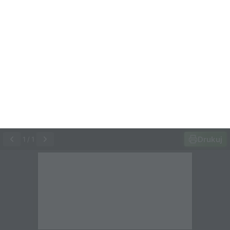
Drukuj
1
/
1