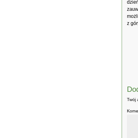
dzie
zauwa
możl
z gór
Do
Twój 
Kome