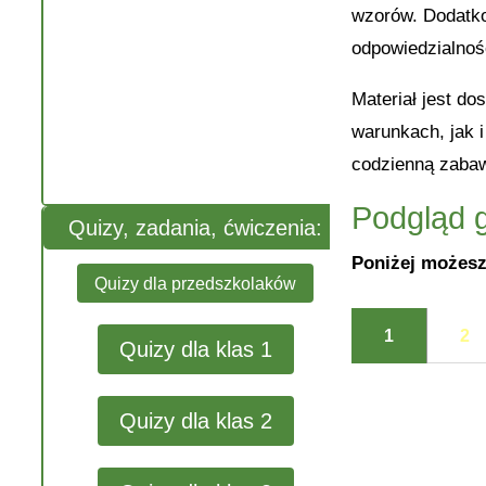
wzorów. Dodatk
odpowiedzialnośc
Materiał jest d
warunkach, jak 
codzienną zabaw
Podgląd g
Quizy, zadania, ćwiczenia:
Poniżej możesz
Quizy dla przedszkolaków
1
2
Quizy dla klas 1
Quizy dla klas 2