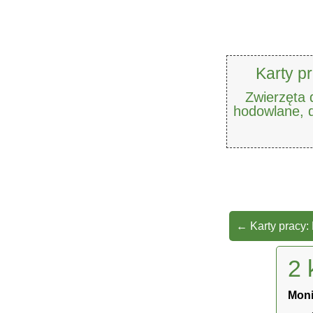
Karty pr
Zwierzęta d
hodowlane,
←
Karty pracy:
2 
Mon