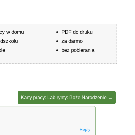
acy w domu
PDF do druku
edszkolu
za darmo
ole
bez pobierania
Karty pracy: Labirynty: Boże Narodzenie
→
Reply