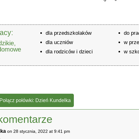
acy:
dla przedszkolaków
do pr
dla uczniów
w prz
zikie,
 domowe
dla rodziców i dzieci
w szk
 Połącz połówki: Dzień Kundelka
komentarze
ika
on 28 stycznia, 2022 at 9:41 pm