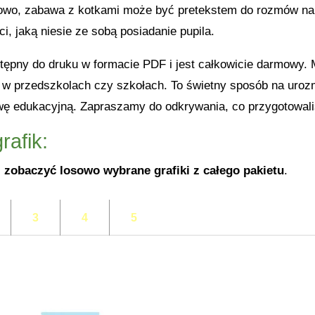
owo, zabawa z kotkami może być pretekstem do rozmów na 
i, jaką niesie ze sobą posiadanie pupila.
ostępny do druku w formacie PDF i jest całkowicie darmow
i w przedszkolach czy szkołach. To świetny sposób na uroz
ę edukacyjną. Zapraszamy do odkrywania, co przygotowaliś
rafik:
 zobaczyć losowo wybrane grafiki z całego pakietu
.
3
4
5