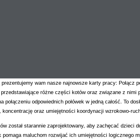
 prezentujemy wam nasze najnowsze karty pracy: Połącz po
e przedstawiające różne części kotów oraz związane z nimi p
na połączeniu odpowiednich połówek w jedną całość. To dosk
 koncentrację oraz umiejętności koordynacji wzrokowo-ruc
ów został starannie zaprojektowany, aby zachęcać dzieci d
k pomaga maluchom rozwijać ich umiejętności logicznego my