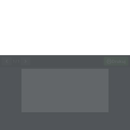
Drukuj
1
/
1