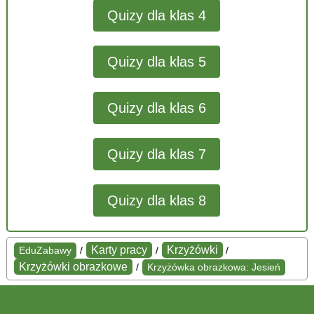
Quizy dla klas 4
Quizy dla klas 5
Quizy dla klas 6
Quizy dla klas 7
Quizy dla klas 8
Karty pracy
Krzyżówki
EduZabawy
/
/
/
Krzyżówki obrazkowe
/
Krzyżówka obrazkowa: Jesień