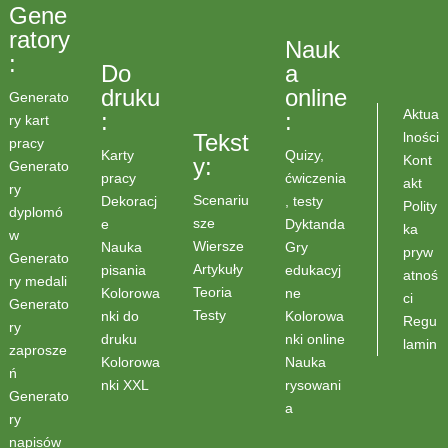
Gene
ratory
Nauk
:
Do
a
druku
online
Generato
Aktua
:
:
ry kart
lności
Tekst
pracy
Karty
Quizy,
Kont
y:
Generato
pracy
ćwiczenia
akt
ry
Scenariu
Dekoracj
, testy
Polity
dyplomó
sze
e
Dyktanda
ka
w
Wiersze
Nauka
Gry
pryw
Generato
Artykuły
pisania
edukacyj
atnoś
ry medali
Teoria
Kolorowa
ne
ci
Generato
Testy
nki do
Kolorowa
Regu
ry
druku
nki online
lamin
zaprosze
Kolorowa
Nauka
ń
nki XXL
rysowani
Generato
a
ry
napisów