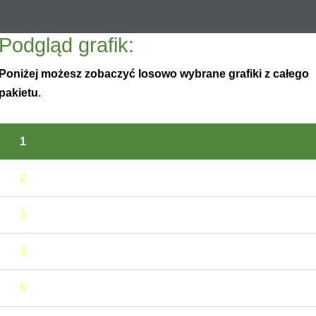
Podgląd grafik:
Poniżej możesz zobaczyć losowo wybrane grafiki z całego
pakietu
.
1
2
3
4
5