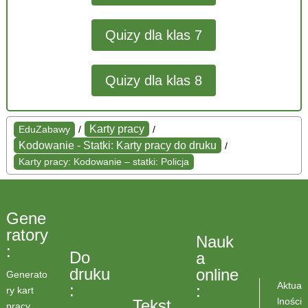
Quizy dla klas 7
Quizy dla klas 8
Karty pracy
EduZabawy
/
/
Kodowanie - Statki: Karty pracy do druku
/
Karty pracy: Kodowanie – statki: Policja
Gene
ratory
Nauk
:
Do
a
druku
online
Generato
Aktua
:
:
ry kart
lności
Tekst
pracy