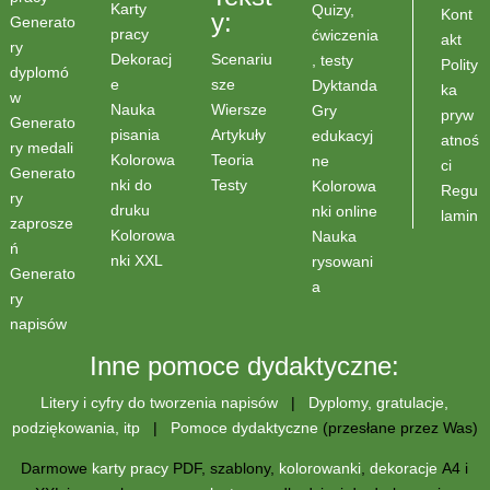
Karty
Quizy,
Kont
y:
Generato
pracy
ćwiczenia
akt
ry
Scenariu
Dekoracj
, testy
Polity
dyplomó
sze
e
Dyktanda
ka
w
Wiersze
Nauka
Gry
pryw
Generato
Artykuły
pisania
edukacyj
atnoś
ry medali
Teoria
Kolorowa
ne
ci
Generato
Testy
nki do
Kolorowa
Regu
ry
druku
nki online
lamin
zaprosze
Kolorowa
Nauka
ń
nki XXL
rysowani
Generato
a
ry
napisów
Inne pomoce dydaktyczne:
Litery i cyfry do tworzenia napisów
|
Dyplomy, gratulacje,
podziękowania, itp
|
Pomoce dydaktyczne
(przesłane przez Was)
Darmowe
karty pracy
PDF, szablony,
kolorowanki
,
dekoracje
A4 i