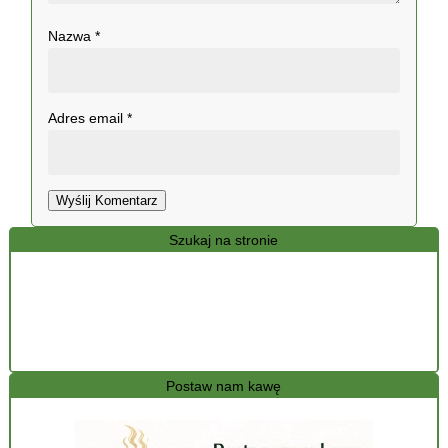
Nazwa
*
Adres email
*
Wyślij Komentarz
Szukaj na stronie
Postaw nam kawę