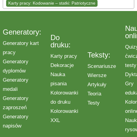
Karty pracy: Kodowanie – statki: Patriotyczne
Na
Generatory:
onl
Do
Generatory kart
druku:
Quiz
pracy
Teksty:
Karty pracy
ćwic
Generatory
Dekoracje
testy
Scenariusze
dyplomów
Nauka
Dykt
Wiersze
Generatory
pisania
Gry
Artykuły
medali
Kolorowanki
eduk
Teoria
Generatory
do druku
Kolo
Testy
zaproszeń
Kolorowanki
onlin
Generatory
XXL
Nauk
napisów
ryso