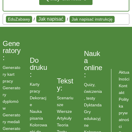
Jak napisać
EduZabawy
/
/
Jak napisać instrukcję
Gene
ratory
Nauk
:
Do
a
druku
online
Generato
Aktua
:
:
ry kart
lności
Tekst
pracy
Karty
Quizy,
Kont
y:
Generato
pracy
ćwiczenia
akt
ry
Scenariu
Dekoracj
, testy
Polity
dyplomó
sze
e
Dyktanda
ka
w
Wiersze
Nauka
Gry
pryw
Generato
Artykuły
pisania
edukacyj
atnoś
ry medali
Teoria
Kolorowa
ne
ci
Generato
Testy
nki do
Kolorowa