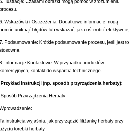
5. Ilustracje: Czasami obrazki mogą pomóc w zrozumieniu
procesu.
6. Wskazówki i Ostrzeżenia: Dodatkowe informacje mogą
pomóc uniknąć błędów lub wskazać, jak coś zrobić efektywniej.
7. Podsumowanie: Krótkie podsumowanie procesu, jeśli jest to
stosowne.
8. Informacje Kontaktowe: W przypadku produktów
komercyjnych, kontakt do wsparcia technicznego.
Przykład Instrukcji (np. sposób przyrządzenia herbaty):
Sposób Przyrządzenia Herbaty
Wprowadzenie:
Ta instrukcja wyjaśnia, jak przyrządzić filiżankę herbaty przy
użyciu torebki herbaty.