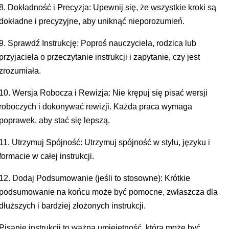
8. Dokładność i Precyzja: Upewnij się, że wszystkie kroki są
dokładne i precyzyjne, aby uniknąć nieporozumień.
9. Sprawdź Instrukcję: Poproś nauczyciela, rodzica lub
przyjaciela o przeczytanie instrukcji i zapytanie, czy jest
zrozumiała.
10. Wersja Robocza i Rewizja: Nie krępuj się pisać wersji
roboczych i dokonywać rewizji. Każda praca wymaga
poprawek, aby stać się lepszą.
11. Utrzymuj Spójność: Utrzymuj spójność w stylu, języku i
formacie w całej instrukcji.
12. Dodaj Podsumowanie (jeśli to stosowne): Krótkie
podsumowanie na końcu może być pomocne, zwłaszcza dla
dłuższych i bardziej złożonych instrukcji.
Pisanie instrukcji to ważna umiejętność, która może być