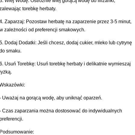
3. Wlej Wodę: Ostrożnie wlej gorącą wodę do filiżanki,
zalewając torebkę herbaty.
4. Zaparzaj: Pozostaw herbatę na zaparzenie przez 3-5 minut,
w zależności od preferencji smakowych.
5. Dodaj Dodatki: Jeśli chcesz, dodaj cukier, mleko lub cytrynę
do smaku.
6. Usuń Torebkę: Usuń torebkę herbaty i delikatnie wymieszaj
łyżką.
Wskazówki:
- Uważaj na gorącą wodę, aby uniknąć oparzeń.
- Czas zaparzania można dostosować do indywidualnych
preferencji.
Podsumowanie: