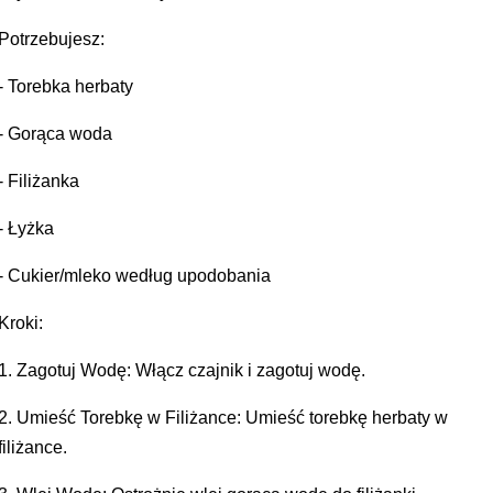
Potrzebujesz:
- Torebka herbaty
- Gorąca woda
- Filiżanka
- Łyżka
- Cukier/mleko według upodobania
Kroki:
1. Zagotuj Wodę: Włącz czajnik i zagotuj wodę.
2. Umieść Torebkę w Filiżance: Umieść torebkę herbaty w
filiżance.