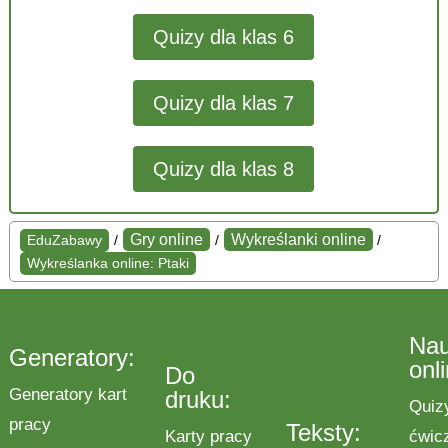
Quizy dla klas 6
Quizy dla klas 7
Quizy dla klas 8
Gry online
Wykreślanki online
EduZabawy
/
/
/
Wykreślanka online: Ptaki
Na
Generatory:
onl
Do
Generatory kart
druku:
Quiz
pracy
Teksty:
Karty pracy
ćwic