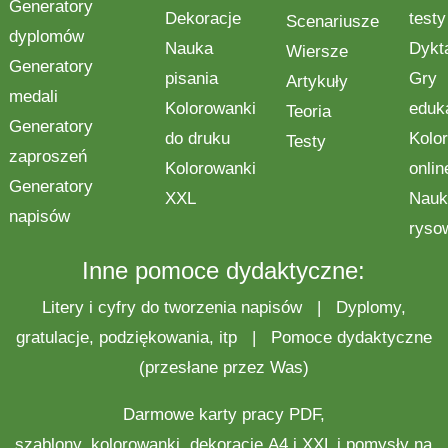
Generatory
Dekoracje
testy
Scenariusze
dyplomów
Nauka
Dykt
Wiersze
Generatory
pisania
Gry
Artykuły
medali
Kolorowanki
eduk
Teoria
Generatory
do druku
Kolo
Testy
zaproszeń
Kolorowanki
onlin
Generatory
XXL
Nauk
napisów
ryso
Inne pomoce dydaktyczne:
Litery i cyfry do tworzenia napisów
|
Dyplomy,
gratulacje, podziękowania, itp
|
Pomoce dydaktyczne
(przesłane przez Was)
Darmowe
karty pracy
PDF,
szablony,
kolorowanki
,
dekoracje
A4 i XXL i pomysły na