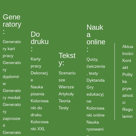
Gene
ratory
Nauk
:
Do
a
druku
online
Generato
Aktua
:
:
ry kart
lności
Tekst
pracy
Karty
Quizy,
Kont
y:
Generato
pracy
ćwiczenia
akt
ry
Scenariu
Dekoracj
, testy
Polity
dyplomó
sze
e
Dyktanda
ka
w
Wiersze
Nauka
Gry
pryw
Generato
Artykuły
pisania
edukacyj
atnoś
ry medali
Teoria
Kolorowa
ne
ci
Generato
Testy
nki do
Kolorowa
Regu
ry
druku
nki online
lamin
zaprosze
Kolorowa
Nauka
ń
nki XXL
rysowani
Generato
a