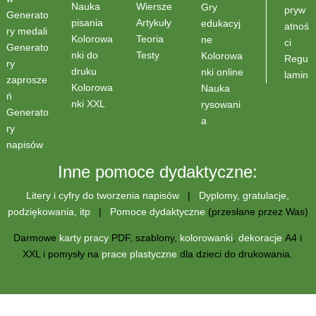
Wiersze
Nauka
Gry
pryw
Generato
Artykuły
pisania
edukacyj
atnoś
ry medali
Teoria
Kolorowa
ne
ci
Generato
Testy
nki do
Kolorowa
Regu
ry
druku
nki online
lamin
zaprosze
Kolorowa
Nauka
ń
nki XXL
rysowani
Generato
a
ry
napisów
Inne pomoce dydaktyczne:
Litery i cyfry do tworzenia napisów
|
Dyplomy, gratulacje,
podziękowania, itp
|
Pomoce dydaktyczne
(przesłane przez Was)
Darmowe
karty pracy
PDF, szablony,
kolorowanki
,
dekoracje
A4 i
XXL i pomysły na
prace plastyczne
dla dzieci do drukowania.