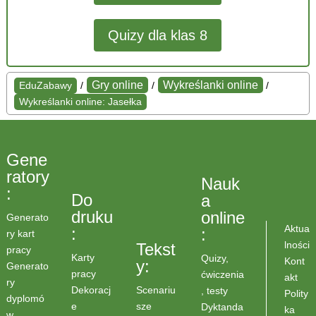
Quizy dla klas 8
Gry online
Wykreślanki online
EduZabawy
/
/
/
Wykreślanki online: Jasełka
Gene
ratory
Nauk
:
Do
a
druku
online
Generato
Aktua
:
:
ry kart
lności
Tekst
pracy
Karty
Quizy,
Kont
y:
Generato
pracy
ćwiczenia
akt
ry
Scenariu
Dekoracj
, testy
Polity
dyplomó
sze
e
Dyktanda
ka
w