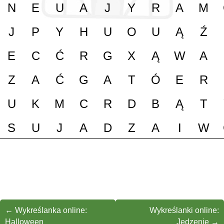
←
Wykreślanka online:
Wykreślanki online:
Halloween
Jedzenie
→