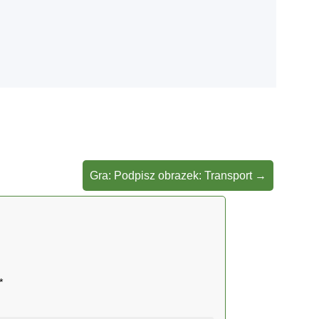
Gra: Podpisz obrazek: Transport
→
*