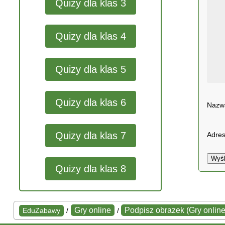
Quizy dla klas 3
Quizy dla klas 4
Quizy dla klas 5
Quizy dla klas 6
Naz
Quizy dla klas 7
Adres
Wyśl
Quizy dla klas 8
Gry online
Podpisz obrazek (Gry online
EduZabawy
/
/