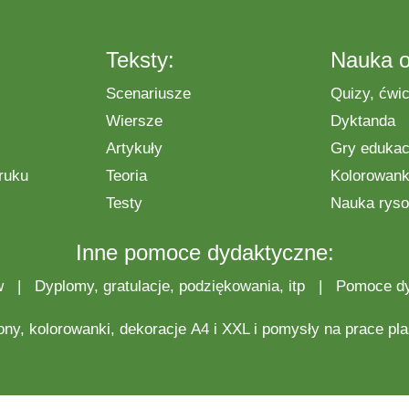
Teksty:
Nauka o
Scenariusze
Quizy, ćwic
Wiersze
Dyktanda
Artykuły
Gry edukac
ruku
Teoria
Kolorowanki
Testy
Nauka ryso
Inne pomoce dydaktyczne:
w
|
Dyplomy, gratulacje, podziękowania, itp
|
Pomoce d
ony,
kolorowanki
,
dekoracje
A4 i XXL i pomysły na
prace pl