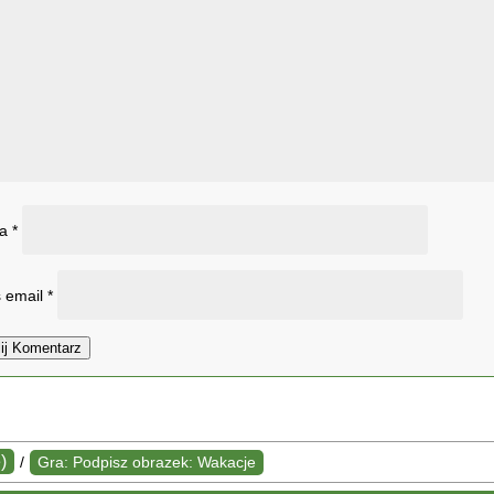
wa
*
 email
*
ij Komentarz
)
/
Gra: Podpisz obrazek: Wakacje