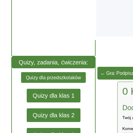
Quizy, zadania, ćwiczenia:
←
Gra: Podpisz
Quizy dla przedszkolaków
0 
Quizy dla klas 1
Do
Quizy dla klas 2
Twój 
Kome