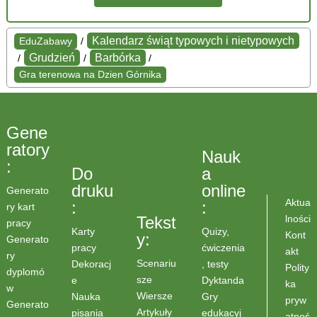
Kalendarz świąt typowych i nietypowych
EduZabawy
/
Grudzień
Barbórka
/
/
/
Gra terenowa na Dzien Górnika
Gene
ratory
Nauk
:
Do
a
druku
online
Generato
Aktua
:
:
ry kart
lności
Tekst
pracy
Karty
Quizy,
Kont
y:
Generato
pracy
ćwiczenia
akt
ry
Scenariu
Dekoracj
, testy
Polity
dyplomó
sze
e
Dyktanda
ka
w
Wiersze
Nauka
Gry
pryw
Generato
Artykuły
pisania
edukacyj
atnoś