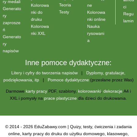
ry medali
Teoria
Kolorowa
ne
ci
Generato
Testy
nki do
Kolorowa
Regu
ry
druku
nki online
lamin
zaprosze
Kolorowa
Nauka
ń
nki XXL
rysowani
Generato
a
ry
napisów
Inne pomoce dydaktyczne:
Litery i cyfry do tworzenia napisów
|
Dyplomy, gratulacje,
podziękowania, itp
|
Pomoce dydaktyczne
(przesłane przez Was)
Darmowe
karty pracy
PDF, szablony,
kolorowanki
,
dekoracje
A4 i
XXL i pomysły na
prace plastyczne
dla dzieci do drukowania.
© 2014 - 2026 EduZabawy.com | Quizy, testy, ćwiczenia i zadania
online, karty pracy do druku do użytku domowego, klasowego,