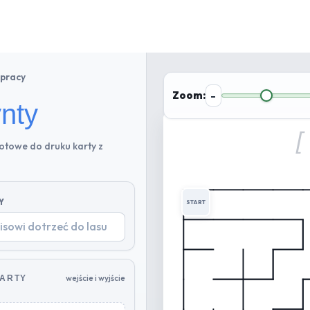
 pracy
Zoom:
-
ynty
[
otowe do druku karty z
Y
START
wejście i wyjście
KARTY