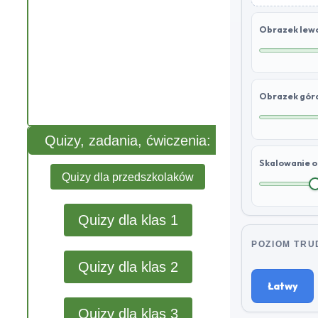
Obrazek lewo
Obrazek góra
Quizy, zadania, ćwiczenia:
Skalowanie 
Quizy dla przedszkolaków
Quizy dla klas 1
POZIOM TRU
Quizy dla klas 2
Łatwy
Quizy dla klas 3