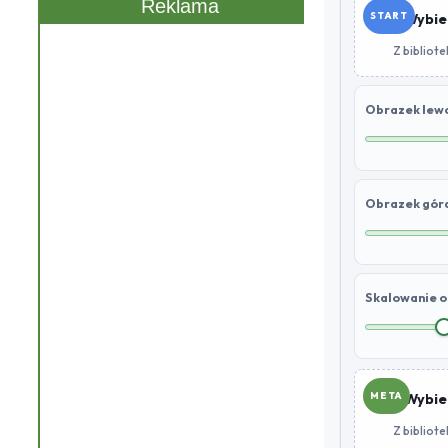
Reklama
START
Wybie
Z bibliote
Obrazek lewo
Obrazek góra
Skalowanie 
META
Wybie
Z bibliote