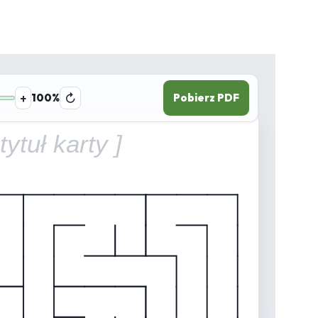
+
100%
↻
Pobierz PDF
 tytuł karty ]