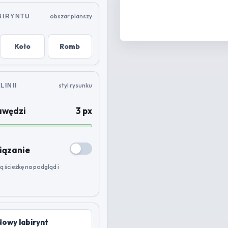
obszar planszy
BIRYNTU
Koło
Romb
styl rysunku
LINII
awędzi
3 px
iązanie
ą ścieżkę na podgląd i
Nowy labirynt