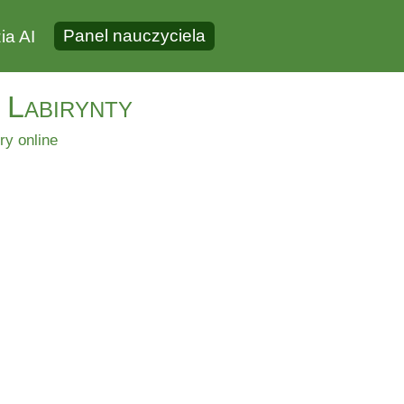
Panel nauczyciela
ia AI
 Labirynty
ry online