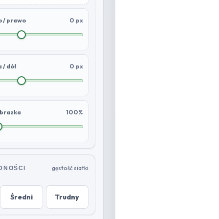
0 px
 / prawo
0 px
 / dół
100%
obrazka
gęstość siatki
DNOŚCI
Średni
Trudny