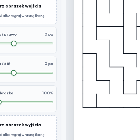
rz obrazek wejścia
ki albo wgraj własną ikonę
0 px
 / prawo
0 px
 / dół
100%
obrazka
rz obrazek wyjścia
ki albo wgraj własną ikonę