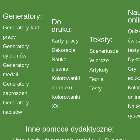
Na
Generatory:
onl
Do
Generatory kart
druku:
Quiz
pracy
Teksty:
Karty pracy
ćwic
Generatory
Dekoracje
testy
Scenariusze
dyplomów
Nauka
Dykt
Wiersze
Generatory
pisania
Gry
Artykuły
medali
Kolorowanki
eduk
Teoria
Generatory
do druku
Kolo
Testy
zaproszeń
Kolorowanki
onlin
Generatory
XXL
Nauk
napisów
ryso
Inne pomoce dydaktyczne: