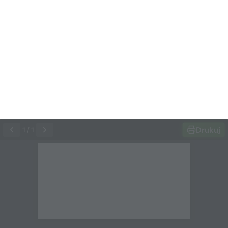
Drukuj
1
/
1