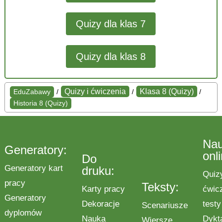
Quizy dla klas 7
Quizy dla klas 8
Quizy i ćwiczenia
Klasa 8 (Quizy)
EduZabawy
/
/
/
Historia 8 (Quizy)
Na
Generatory:
onl
Do
Generatory kart
druku:
Quiz
pracy
Teksty:
Karty pracy
ćwic
Generatory
Dekoracje
testy
Scenariusze
dyplomów
Nauka
Dykt
Wiersze