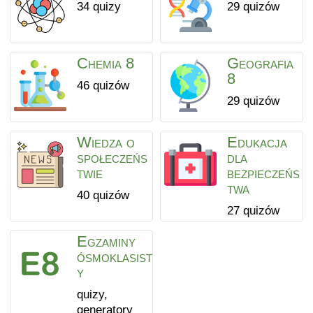
34 quizy
29 quizów
Chemia 8
Geografia
8
46 quizów
29 quizów
Wiedza o
Edukacja
społeczeńs
dla
twie
bezpieczeńs
twa
40 quizów
27 quizów
Egzaminy
ósmoklasist
y
quizy,
generatory