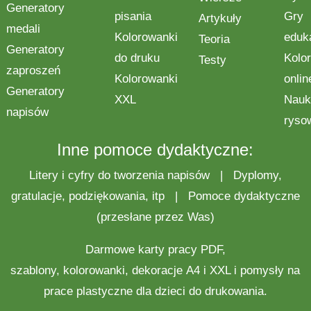
Generatory
pisania
Gry
Artykuły
medali
Kolorowanki
eduk
Teoria
Generatory
do druku
Kolo
Testy
zaproszeń
Kolorowanki
onlin
Generatory
XXL
Nauk
napisów
ryso
Inne pomoce dydaktyczne:
Litery i cyfry do tworzenia napisów
|
Dyplomy,
gratulacje, podziękowania, itp
|
Pomoce dydaktyczne
(przesłane przez Was)
Darmowe
karty pracy
PDF,
szablony,
kolorowanki
,
dekoracje
A4 i XXL i pomysły na
prace plastyczne
dla dzieci do drukowania.