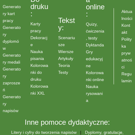
druku
online
Generato
Aktua
:
:
ry kart
lności
Tekst
pracy
Karty
Quizy,
Kont
y:
Generato
pracy
ćwiczenia
akt
ry
Scenariu
Dekoracj
, testy
Polity
dyplomó
sze
e
Dyktanda
ka
w
Wiersze
Nauka
Gry
pryw
Generato
Artykuły
pisania
edukacyj
atnoś
ry medali
Teoria
Kolorowa
ne
ci
Generato
Testy
nki do
Kolorowa
Regu
ry
druku
nki online
lamin
zaprosze
Kolorowa
Nauka
ń
nki XXL
rysowani
Generato
a
ry
napisów
Inne pomoce dydaktyczne:
Litery i cyfry do tworzenia napisów
|
Dyplomy, gratulacje,