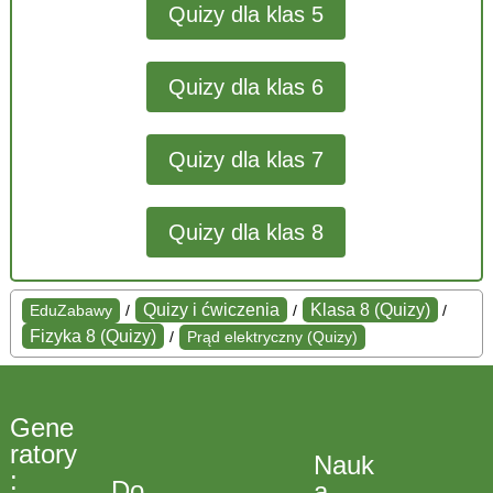
Quizy dla klas 5
Quizy dla klas 6
Quizy dla klas 7
Quizy dla klas 8
Quizy i ćwiczenia
Klasa 8 (Quizy)
EduZabawy
/
/
/
Fizyka 8 (Quizy)
/
Prąd elektryczny (Quizy)
Gene
ratory
Nauk
:
Do
a