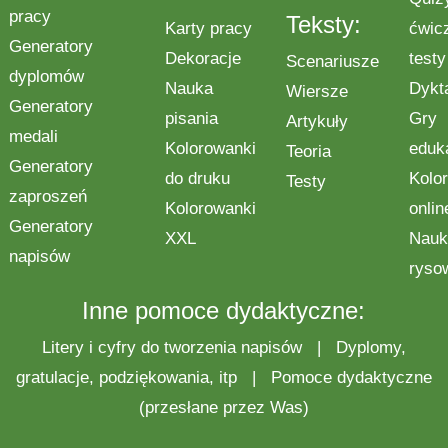
pracy
Teksty:
Karty pracy
ćwic
Generatory
Dekoracje
testy
Scenariusze
dyplomów
Nauka
Dykt
Wiersze
Generatory
pisania
Gry
Artykuły
medali
Kolorowanki
eduk
Teoria
Generatory
do druku
Kolo
Testy
zaproszeń
Kolorowanki
onlin
Generatory
XXL
Nauk
napisów
ryso
Inne pomoce dydaktyczne:
Litery i cyfry do tworzenia napisów
|
Dyplomy,
gratulacje, podziękowania, itp
|
Pomoce dydaktyczne
(przesłane przez Was)