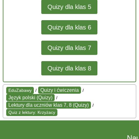
Quizy dla klas 5
Quizy dla klas 6
Quizy dla klas 7
Quizy dla klas 8
Quizy i ćwiczenia
EduZabawy
/
/
Język polski (Quizy)
/
Lektury dla uczniów klas 7, 8 (Quizy)
/
Quiz z lektury: Krzyżacy
Na