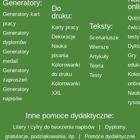
Generatory:
onl
Do
Generatory kart
druku:
Quiz
pracy
Teksty:
Karty pracy
ćwic
Generatory
Dekoracje
testy
Scenariusze
dyplomów
Nauka
Dykt
Wiersze
Generatory
pisania
Gry
Artykuły
medali
Kolorowanki
eduk
Teoria
Generatory
do druku
Kolo
Testy
zaproszeń
Kolorowanki
onlin
Generatory
XXL
Nauk
napisów
ryso
Inne pomoce dydaktyczne:
Litery i cyfry do tworzenia napisów
|
Dyplomy,
gratulacje, podziękowania, itp
|
Pomoce dydaktyczne