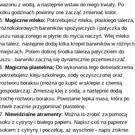
wazonu z wodą, a następnie wstaw do niego kwiaty. Po
kilku godzinach powinny one zacząć zmieniać kolor.
Magiczne mleko:
Potrzebujesz mleka, płaskiego talerza,
różnokolorowych barwników spożywczych i patyczka do
uszu nasączonego w płynie do mycia naczyń. Wlej mleko
na talerz, następnie dodaj kilka kropel barwników w różnych
miejscach. Potem dotknij środka talerza patyczkiem do
uszu - barwniki zaczną się dynamicznie przemieszczać.
Magiczna plastelina:
Do wykonania tego doświadczenia
potrzebujesz kleju szkolnego, sody oczyszczonej oraz
roztworu boraksu (można go kupić w sklepie z chemią
gospodarczą). Zmieszaj klej z sodą, a następnie dodaj
trochę roztworu boraksu. Powstanie lepka masa, która po
chwili zacznie przypominać plastelinę.
Niewidzialne atramenty:
Można to zrobić za pomocą
soku z cytryny i białego papieru. Napisz coś na papierze
sokiem z cytryny i poczekaj, aż wyschnie - napis zniknie.