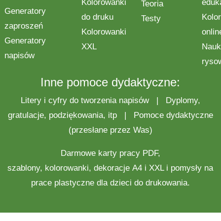
Kolorowanki
eduk
Teoria
Generatory
do druku
Kolo
Testy
zaproszeń
Kolorowanki
onlin
Generatory
XXL
Nauk
napisów
ryso
Inne pomoce dydaktyczne:
Litery i cyfry do tworzenia napisów
|
Dyplomy,
gratulacje, podziękowania, itp
|
Pomoce dydaktyczne
(przesłane przez Was)
Darmowe
karty pracy
PDF,
szablony,
kolorowanki
,
dekoracje
A4 i XXL i pomysły na
prace plastyczne
dla dzieci do drukowania.