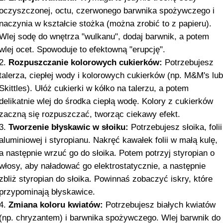
oczyszczonej, octu, czerwonego barwnika spożywczego i
naczynia w kształcie stożka (można zrobić to z papieru).
Wlej sodę do wnętrza "wulkanu", dodaj barwnik, a potem
wlej ocet. Spowoduje to efektowną "erupcję".
Rozpuszczanie kolorowych cukierków:
Potrzebujesz
talerza, ciepłej wody i kolorowych cukierków (np. M&M's lu
Skittles). Ułóż cukierki w kółko na talerzu, a potem
delikatnie wlej do środka ciepłą wodę. Kolory z cukierków
zaczną się rozpuszczać, tworząc ciekawy efekt.
Tworzenie błyskawic w słoiku:
Potrzebujesz słoika, folii
aluminiowej i styropianu. Nakręć kawałek folii w małą kulę,
a następnie wrzuć go do słoika. Potem potrzyj styropian o
włosy, aby naładować go elektrostatycznie, a następnie
zbliż styropian do słoika. Powinnaś zobaczyć iskry, które
przypominają błyskawice.
Zmiana koloru kwiatów:
Potrzebujesz białych kwiatów
(np. chryzantem) i barwnika spożywczego. Wlej barwnik do