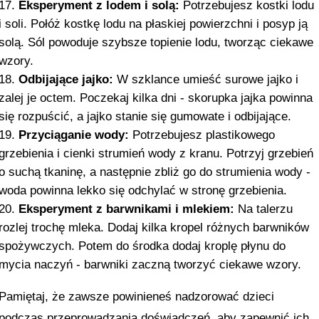
Eksperyment z lodem i solą:
Potrzebujesz kostki lodu
i soli. Połóż kostkę lodu na płaskiej powierzchni i posyp ją
solą. Sól powoduje szybsze topienie lodu, tworząc ciekawe
wzory.
Odbijające jajko:
W szklance umieść surowe jajko i
zalej je octem. Poczekaj kilka dni - skorupka jajka powinna
się rozpuścić, a jajko stanie się gumowate i odbijające.
Przyciąganie wody:
Potrzebujesz plastikowego
grzebienia i cienki strumień wody z kranu. Potrzyj grzebień
o suchą tkaninę, a następnie zbliż go do strumienia wody -
woda powinna lekko się odchylać w stronę grzebienia.
Eksperyment z barwnikami i mlekiem:
Na talerzu
rozlej trochę mleka. Dodaj kilka kropel różnych barwników
spożywczych. Potem do środka dodaj kroplę płynu do
mycia naczyń - barwniki zaczną tworzyć ciekawe wzory.
Pamiętaj, że zawsze powinieneś nadzorować dzieci
podczas przeprowadzania doświadczeń, aby zapewnić ich