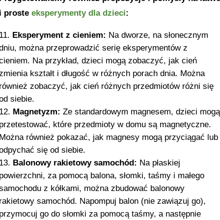
i proste
eksperymenty dla dzieci
:
Eksperyment z cieniem:
Na dworze, na słonecznym
dniu, można przeprowadzić serię eksperymentów z
cieniem. Na przykład, dzieci mogą zobaczyć, jak cień
zmienia kształt i długość w różnych porach dnia. Można
również zobaczyć, jak cień różnych przedmiotów różni się
od siebie.
Magnetyzm:
Ze standardowym magnesem, dzieci mog
przetestować, które przedmioty w domu są magnetyczne.
Można również pokazać, jak magnesy mogą przyciągać lub
odpychać się od siebie.
Balonowy rakietowy samochód:
Na płaskiej
powierzchni, za pomocą balona, słomki, taśmy i małego
samochodu z kółkami, można zbudować balonowy
rakietowy samochód. Napompuj balon (nie zawiązuj go),
przymocuj go do słomki za pomocą taśmy, a następnie