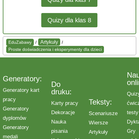
Quizy dla klas 8
Artykuły
EduZabawy
/
/
Proste doświadczenia i eksperymenty dla dzieci
Na
Generatory:
onl
Do
Generatory kart
druku:
Quiz
pracy
Teksty:
Karty pracy
ćwic
Generatory
Dekoracje
testy
Scenariusze
dyplomów
Nauka
Dykt
Wiersze
Generatory
pisania
Gry
Artykuły
medali