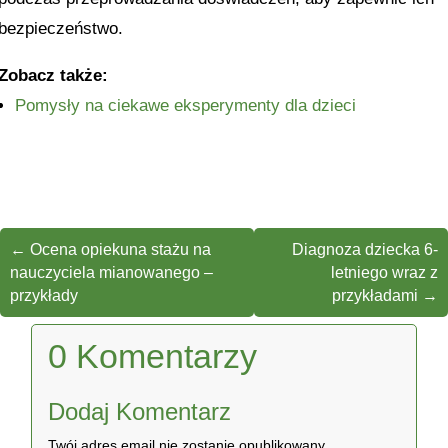
bezpieczeństwo.
Zobacz także:
Pomysły na ciekawe eksperymenty dla dzieci
←
Ocena opiekuna stażu na
Diagnoza dziecka 6-
nauczyciela mianowanego –
letniego wraz z
przykłady
przykładami
→
0 Komentarzy
Dodaj Komentarz
Twój adres email nie zostanie opublikowany.