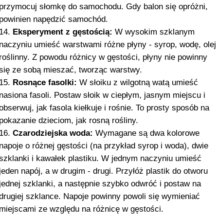
przymocuj słomkę do samochodu. Gdy balon się opróżni,
powinien napędzić samochód.
Eksperyment z gęstością:
W wysokim szklanym
naczyniu umieść warstwami różne płyny - syrop, wodę, olej
roślinny. Z powodu różnicy w gęstości, płyny nie powinny
się ze sobą mieszać, tworząc warstwy.
Rosnące fasolki:
W słoiku z wilgotną watą umieść
nasiona fasoli. Postaw słoik w ciepłym, jasnym miejscu i
obserwuj, jak fasola kiełkuje i rośnie. To prosty sposób na
pokazanie dzieciom, jak rosną rośliny.
Czarodziejska woda:
Wymagane są dwa kolorowe
napoje o różnej gęstości (na przykład syrop i woda), dwie
szklanki i kawałek plastiku. W jednym naczyniu umieść
jeden napój, a w drugim - drugi. Przyłóż plastik do otworu
jednej szklanki, a następnie szybko odwróć i postaw na
drugiej szklance. Napoje powinny powoli się wymieniać
miejscami ze względu na różnicę w gęstości.