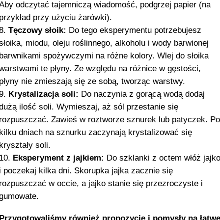
Aby odczytać tajemniczą wiadomość, podgrzej papier (na
przykład przy użyciu żarówki).
Tęczowy słoik:
Do tego eksperymentu potrzebujesz
słoika, miodu, oleju roślinnego, alkoholu i wody barwionej
barwnikami spożywczymi na różne kolory. Wlej do słoika
warstwami te płyny. Ze względu na różnice w gęstości,
płyny nie zmieszają się ze sobą, tworząc warstwy.
Krystalizacja soli:
Do naczynia z gorącą wodą dodaj
dużą ilość soli. Wymieszaj, aż sól przestanie się
rozpuszczać. Zawieś w roztworze sznurek lub patyczek. P
kilku dniach na sznurku zaczynają krystalizować się
kryształy soli.
Eksperyment z jajkiem:
Do szklanki z octem włóż jajk
i poczekaj kilka dni. Skorupka jajka zacznie się
rozpuszczać w occie, a jajko stanie się przezroczyste i
gumowate.
Przygotowaliśmy również propozycje i pomysły na łatw