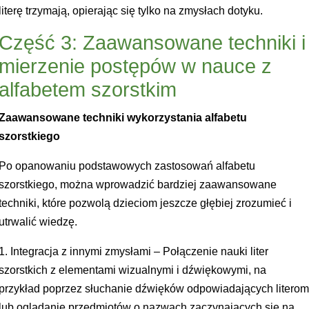
literę trzymają, opierając się tylko na zmysłach dotyku.
Część 3: Zaawansowane techniki i
mierzenie postępów w nauce z
alfabetem szorstkim
Zaawansowane techniki wykorzystania alfabetu
szorstkiego
Po opanowaniu podstawowych zastosowań alfabetu
szorstkiego, można wprowadzić bardziej zaawansowane
techniki, które pozwolą dzieciom jeszcze głębiej zrozumieć i
utrwalić wiedzę.
1. Integracja z innymi zmysłami – Połączenie nauki liter
szorstkich z elementami wizualnymi i dźwiękowymi, na
przykład poprzez słuchanie dźwięków odpowiadających litero
lub oglądanie przedmiotów o nazwach zaczynających się na