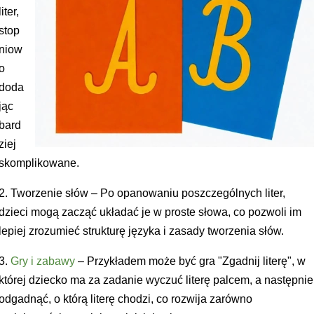
liter,
stop
niow
o
doda
jąc
bard
ziej
skomplikowane.
2. Tworzenie słów – Po opanowaniu poszczególnych liter,
dzieci mogą zacząć układać je w proste słowa, co pozwoli im
lepiej zrozumieć strukturę języka i zasady tworzenia słów.
3.
Gry i zabawy
– Przykładem może być gra "Zgadnij literę", w
której dziecko ma za zadanie wyczuć literę palcem, a następnie
odgadnąć, o którą literę chodzi, co rozwija zarówno