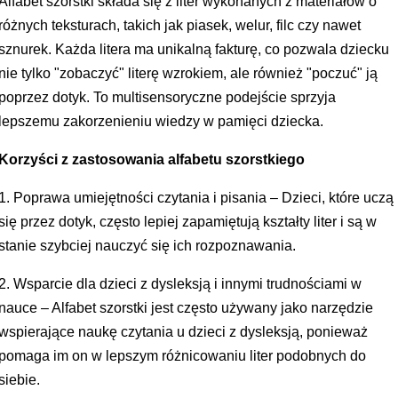
Alfabet szorstki składa się z liter wykonanych z materiałów o
różnych teksturach, takich jak piasek, welur, filc czy nawet
sznurek. Każda litera ma unikalną fakturę, co pozwala dziecku
nie tylko "zobaczyć" literę wzrokiem, ale również "poczuć" ją
poprzez dotyk. To multisensoryczne podejście sprzyja
lepszemu zakorzenieniu wiedzy w pamięci dziecka.
Korzyści z zastosowania alfabetu szorstkiego
1. Poprawa umiejętności czytania i pisania – Dzieci, które uczą
się przez dotyk, często lepiej zapamiętują kształty liter i są w
stanie szybciej nauczyć się ich rozpoznawania.
2. Wsparcie dla dzieci z dysleksją i innymi trudnościami w
nauce – Alfabet szorstki jest często używany jako narzędzie
wspierające naukę czytania u dzieci z dysleksją, ponieważ
pomaga im on w lepszym różnicowaniu liter podobnych do
siebie.