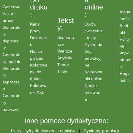
druku
online
Generato
Aktua
:
:
ry kart
lności
Tekst
pracy
Karty
Quizy,
Kont
y:
Generato
pracy
ćwiczenia
akt
ry
Scenariu
Dekoracj
, testy
Polity
dyplomó
sze
e
Dyktanda
ka
w
Wiersze
Nauka
Gry
pryw
Generato
Artykuły
pisania
edukacyj
atnoś
ry medali
Teoria
Kolorowa
ne
ci
Generato
Testy
nki do
Kolorowa
Regu
ry
druku
nki online
lamin
zaprosze
Kolorowa
Nauka
ń
nki XXL
rysowani
Generato
a
ry
napisów
Inne pomoce dydaktyczne:
Litery i cyfry do tworzenia napisów
|
Dyplomy, gratulacje,