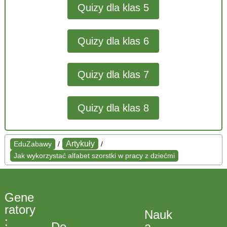
Quizy dla klas 5
Quizy dla klas 6
Quizy dla klas 7
Quizy dla klas 8
Artykuły
EduZabawy
/
/
Jak wykorzystać alfabet szorstki w pracy z dziećmi
Gene
ratory
Nauk
:
Do
a