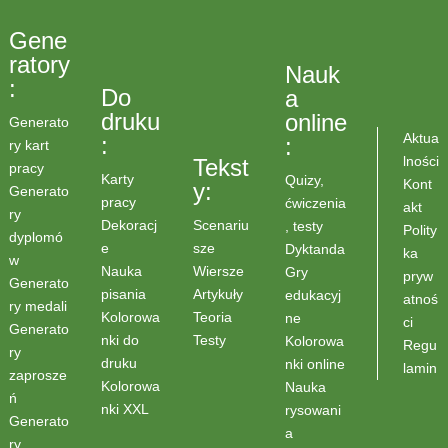
Gene
ratory
Nauk
:
Do
a
druku
online
Generato
Aktua
:
:
ry kart
lności
Tekst
pracy
Karty
Quizy,
Kont
y:
Generato
pracy
ćwiczenia
akt
ry
Scenariu
Dekoracj
, testy
Polity
dyplomó
sze
e
Dyktanda
ka
w
Wiersze
Nauka
Gry
pryw
Generato
Artykuły
pisania
edukacyj
atnoś
ry medali
Teoria
Kolorowa
ne
ci
Generato
Testy
nki do
Kolorowa
Regu
ry
druku
nki online
lamin
zaprosze
Kolorowa
Nauka
ń
nki XXL
rysowani
Generato
a
ry