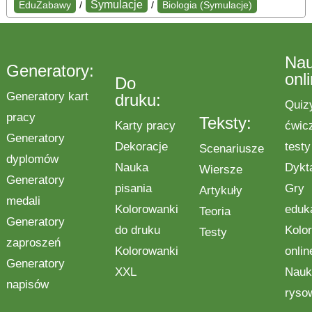
Symulacje
EduZabawy
/
/
Biologia (Symulacje)
Na
Generatory:
onl
Do
Generatory kart
druku:
Quiz
pracy
Teksty:
Karty pracy
ćwic
Generatory
Dekoracje
testy
Scenariusze
dyplomów
Nauka
Dykt
Wiersze
Generatory
pisania
Gry
Artykuły
medali
Kolorowanki
eduk
Teoria
Generatory
do druku
Kolo
Testy
zaproszeń
Kolorowanki
onlin
Generatory
XXL
Nauk
napisów
ryso