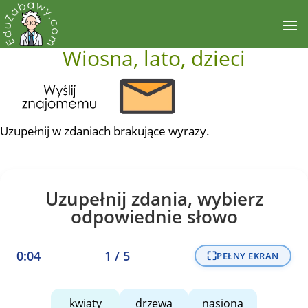
Wiosna, lato, dzieci
Uzupełnij w zdaniach brakujące wyrazy.
Uzupełnij zdania, wybierz
odpowiednie słowo
0:04
1
/
5
⛶
PEŁNY EKRAN
kwiaty
drzewa
nasiona