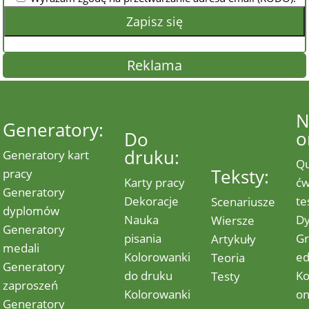
Reklama
N
Generatory:
o
Do
druku:
Generatory kart
Qu
Teksty:
pracy
Karty pracy
ćw
Generatory
Dekoracje
te
Scenariusze
dyplomów
Nauka
Dy
Wiersze
Generatory
pisania
G
Artykuły
medali
Kolorowanki
ed
Teoria
Generatory
do druku
Ko
Testy
zaproszeń
Kolorowanki
on
Generatory