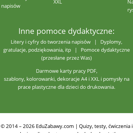
XXL
N
napisów
ry
Inne pomoce dydaktyczne:
Litery i cyfry do tworzenia napisów
|
Dyplomy,
gratulacje, podziękowania, itp
|
Pomoce dydaktyczne
(przesłane przez Was)
Darmowe
karty pracy
PDF,
szablony,
kolorowanki
,
dekoracje
A4 i XXL i pomysły na
prace plastyczne
dla dzieci do drukowania.
© 2014 – 2026 EduZabawy.com | Quizy, testy, ćwiczenia i