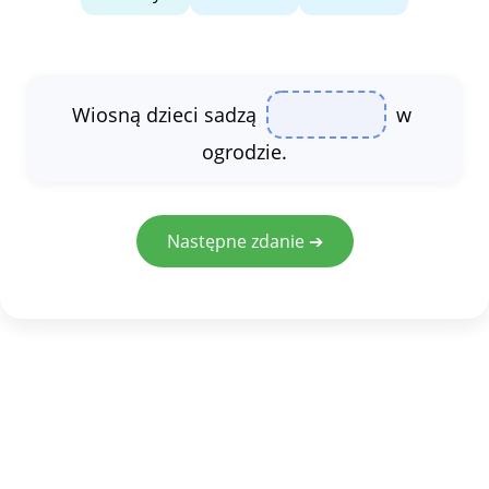
Wiosną
dzieci
sadzą
w
ogrodzie
.
Następne zdanie ➔