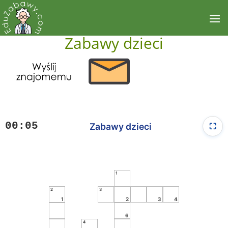
Zabawy dzieci
00:05
Zabawy dzieci
⛶
1
2
3
1
2
3
4
6
4