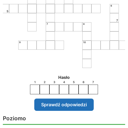
5
6
5
7
7
8
9
10
Hasło
1
2
3
4
5
6
7
Sprawdź odpowiedzi
Poziomo