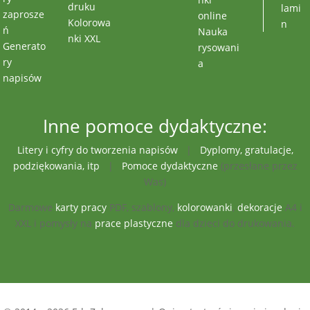
druku
lami
zaprosze
online
Kolorowa
n
ń
Nauka
nki XXL
Generato
rysowani
ry
a
napisów
Inne pomoce dydaktyczne:
Litery i cyfry do tworzenia napisów
|
Dyplomy, gratulacje,
podziękowania, itp
|
Pomoce dydaktyczne
(przesłane przez
Was)
Darmowe
karty pracy
PDF, szablony,
kolorowanki
,
dekoracje
A4 i
XXL i pomysły na
prace plastyczne
dla dzieci do drukowania.