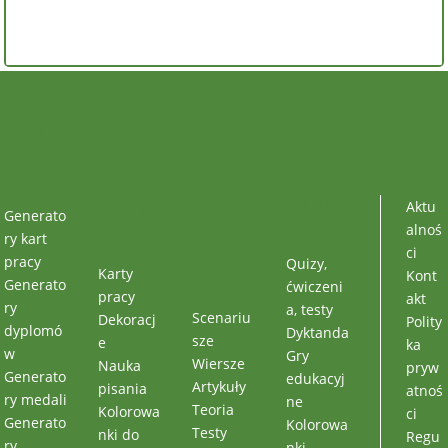
Gen
Nau
erat
ka
ory:
Do
onlin
druk
Aktu
Generato
e:
alnoś
u:
ry kart
Teks
ci
pracy
Quizy,
Karty
ty:
Kont
Generato
ćwiczeni
pracy
akt
ry
a, testy
Scenariu
Dekoracj
Polity
dyplomó
Dyktanda
sze
e
ka
w
Gry
Wiersze
Nauka
pryw
Generato
edukacyj
Artykuły
pisania
atnoś
ry medali
ne
Teoria
Kolorowa
ci
Generato
Kolorowa
Testy
nki do
Regu
ry
nki